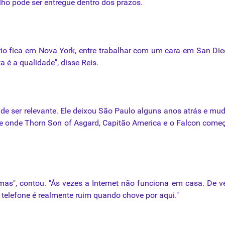
ho pode ser entregue dentro dos prazos.
ório fica em Nova York, entre trabalhar com um cara em San Di
ta
é
a qualidade", disse Reis.
de ser relevante. Ele deixou São Paulo alguns anos atrás e mu
de onde Thorn Son of Asgard, Capitão America e o Falcon com
as", contou. "Às vezes a Internet não funciona em casa. De 
 telefone
é
realmente ruim quando chove por aqui."