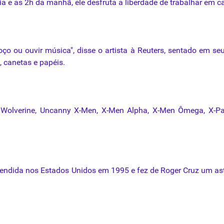
a e as 2h da manhã, ele desfruta a liberdade de trabalhar em c
oço ou ouvir música", disse o artista à Reuters, sentado em se
, canetas e papéis.
, Wolverine, Uncanny X-Men, X-Men Alpha, X-Men Ômega, X-Pa
vendida nos Estados Unidos em 1995 e fez de Roger Cruz um as