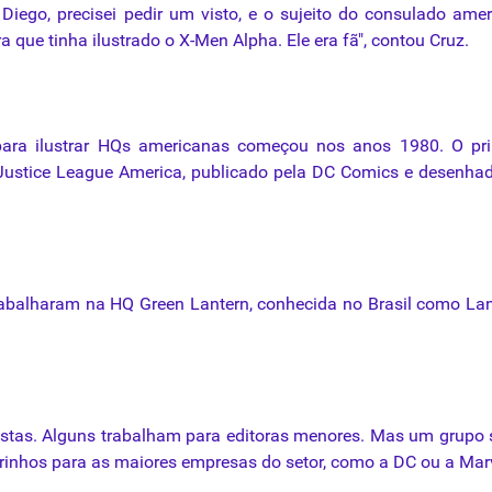
iego, precisei pedir um visto, e o sujeito do consulado ame
a que tinha ilustrado o X-Men Alpha. Ele era fã", contou Cruz.
s para ilustrar HQs americanas começou nos anos 1980. O pr
oi Justice League America, publicado pela DC Comics e desenha
rabalharam na HQ Green Lantern, conhecida no Brasil como La
tistas. Alguns trabalham para editoras menores. Mas um grupo 
inhos para as maiores empresas do setor, como a DC ou a Marv