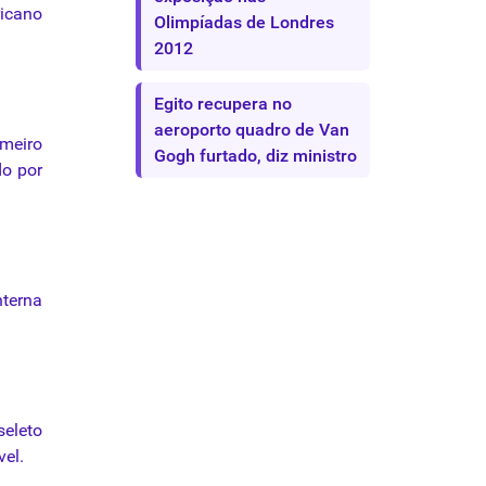
ricano
Olimpíadas de Londres
2012
Egito recupera no
aeroporto quadro de Van
imeiro
Gogh furtado, diz ministro
do por
nterna
seleto
el.