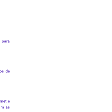
 para
os de
rnet e
nam às