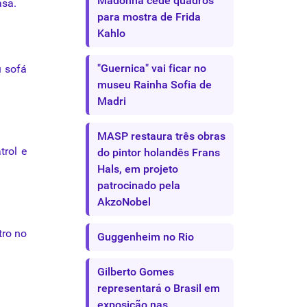
Madonna cede quadros
asa.
para mostra de Frida
Kahlo
"Guernica" vai ficar no
u sofá
museu Rainha Sofia de
Madri
MASP restaura três obras
trol e
do pintor holandês Frans
Hals, em projeto
patrocinado pela
AkzoNobel
tro no
Guggenheim no Rio
Gilberto Gomes
representará o Brasil em
exposição nas