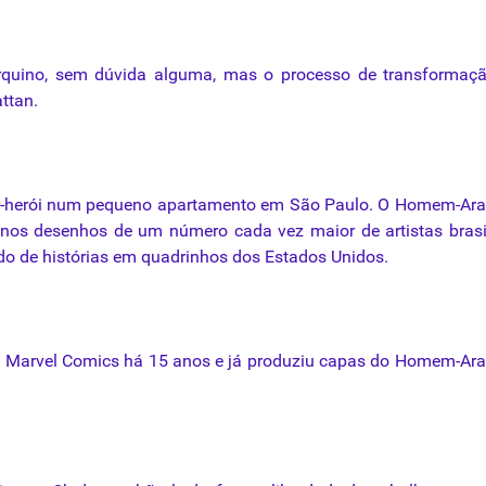
rquino
,
sem
dúvida
alguma
,
mas
o
processo
de
transformaç
ttan.
-herói
num
pequeno
apartamento
em São Paulo. O
Homem-Ara
nos desenhos de um número cada vez maior de artistas brasi
o de histórias em quadrinhos dos Estados Unidos.
ra Marvel Comics há 15 anos e já produziu capas do
Homem-Ara