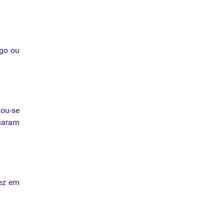
ego ou
dou-se
eçaram
vez em