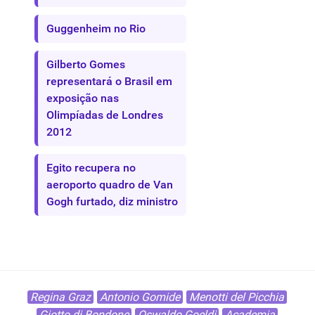
Guggenheim no Rio
Gilberto Gomes
representará o Brasil em
exposição nas
Olimpíadas de Londres
2012
Egito recupera no
aeroporto quadro de Van
Gogh furtado, diz ministro
Regina Graz
Antonio Gomide
Menotti del Picchia
Giotto di Bondone
Oswaldo Goeldi
Academia