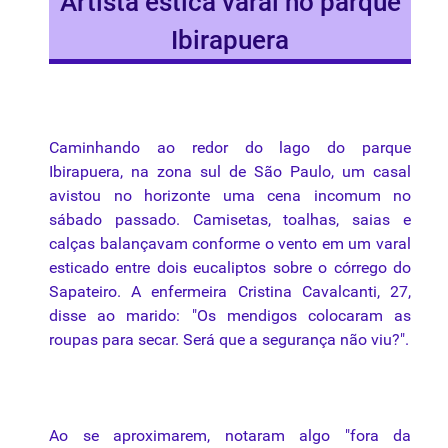
Artista estica varal no parque
Ibirapuera
Caminhando
ao
redor
do
lago
do
parque
Ibirapuera
,
na
zona
sul
de São Paulo, um
casal
avistou
no
horizonte
uma
cena
incomum
no
sábado
passado
.
Camisetas
,
toalhas
,
saias
e
calças balançavam conforme o vento em um varal
esticado entre dois eucaliptos sobre o córrego do
Sapateiro. A enfermeira Cristina Cavalcanti, 27,
disse
ao
marido: "Os mendigos colocaram as
roupas para secar. Será que a segurança não viu?".
Ao se aproximarem, notaram algo "fora da