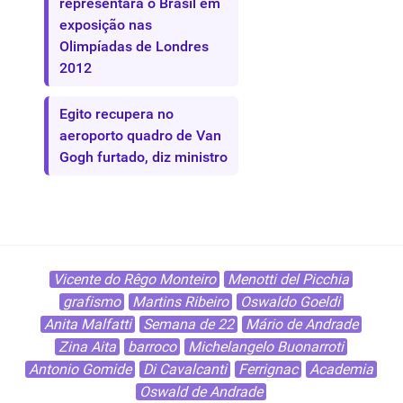
representará o Brasil em
exposição nas
Olimpíadas de Londres
2012
Egito recupera no
aeroporto quadro de Van
Gogh furtado, diz ministro
Vicente do Rêgo Monteiro
Menotti del Picchia
grafismo
Martins Ribeiro
Oswaldo Goeldi
Anita Malfatti
Semana de 22
Mário de Andrade
Zina Aita
barroco
Michelangelo Buonarroti
Antonio Gomide
Di Cavalcanti
Ferrignac
Academia
Oswald de Andrade