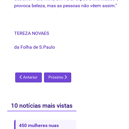
provoca beleza, mas as pessoas não vêem assim."
TEREZA NOVAES
da Folha de
S.Paulo
Artigo anterior: Quadro polêmico é censurado no Rio
Próximo artigo: "Ano Cézanne" começa com a
Anterior
Próximo
10 notícias mais vistas
450 mulheres nuas