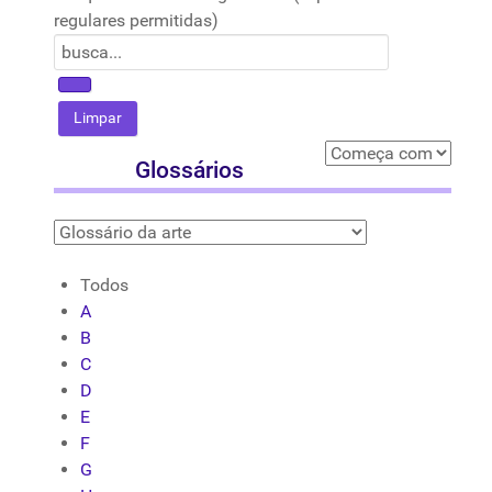
regulares permitidas)
Glossários
Todos
A
B
C
D
E
F
G