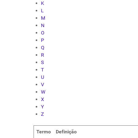
K
L
M
N
O
P
Q
R
S
T
U
V
W
X
Y
Z
Termo
Definição