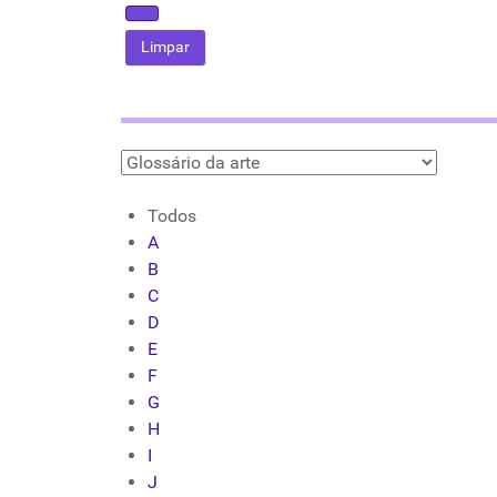
Todos
A
B
C
D
E
F
G
H
I
J