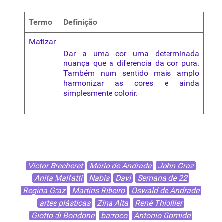
Termo
Definição
Matizar
Dar a uma cor uma determinada
nuança que a diferencia da cor pura.
Também num sentido mais amplo
harmonizar as cores e ainda
simplesmente colorir.
Victor Brecheret
Mário de Andrade
John Graz
Anita Malfatti
Nabis
Davi
Semana de 22
Regina Graz
Martins Ribeiro
Oswald de Andrade
artes plásticas
Zina Aita
René Thiollier
Giotto di Bondone
barroco
Antonio Gomide