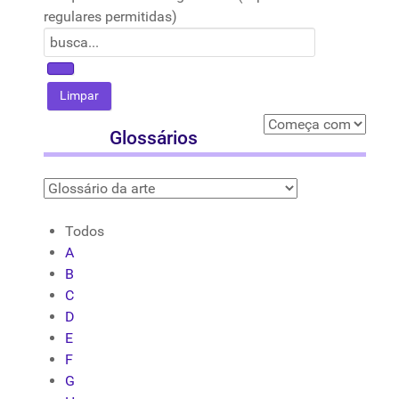
regulares permitidas)
Glossários
Todos
A
B
C
D
E
F
G