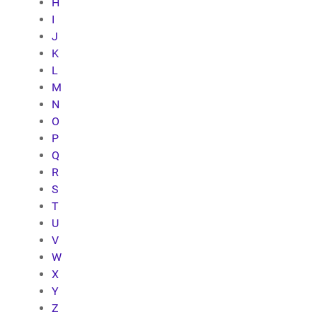
H
I
J
K
L
M
N
O
P
Q
R
S
T
U
V
W
X
Y
Z