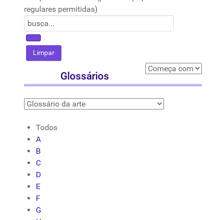
regulares permitidas)
Glossários
Todos
A
B
C
D
E
F
G