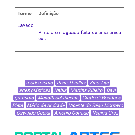
Termo
Definição
Lavado
Pintura em aguado feita de uma única
cor.
modernismo
René Thiollier
Zina Aita
artes plásticas
Nabis
Martins Ribeiro
Davi
grafismo
Menotti del Picchia
Giotto di Bondone
Pietà
Mário de Andrade
Vicente do Rêgo Monteiro
Oswaldo Goeldi
Antonio Gomide
Regina Graz