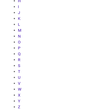
H
I
J
K
L
M
N
O
P
Q
R
S
T
U
V
W
X
Y
Z