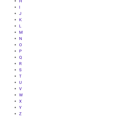
H
I
J
K
L
M
N
O
P
Q
R
S
T
U
V
W
X
Y
Z