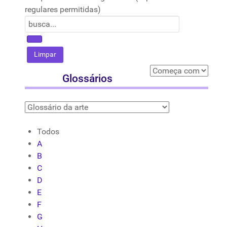
regulares permitidas)
Glossários
Todos
A
B
C
D
E
F
G