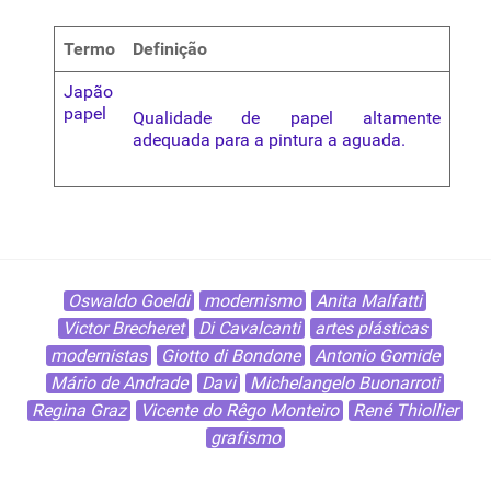
Termo
Definição
Japão
papel
Qualidade
de papel altamente
adequada para a pintura a
aguada
.
Oswaldo Goeldi
modernismo
Anita Malfatti
Victor Brecheret
Di Cavalcanti
artes plásticas
modernistas
Giotto di Bondone
Antonio Gomide
Mário de Andrade
Davi
Michelangelo Buonarroti
Regina Graz
Vicente do Rêgo Monteiro
René Thiollier
grafismo