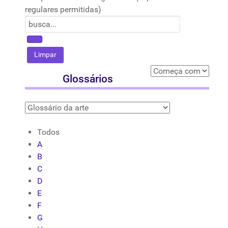
regulares permitidas)
Glossários
Todos
A
B
C
D
E
F
G