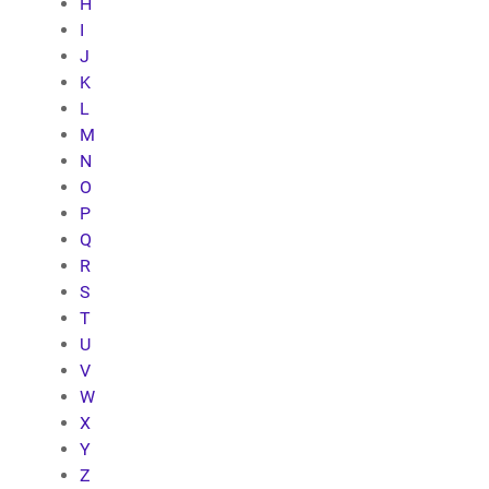
H
I
J
K
L
M
N
O
P
Q
R
S
T
U
V
W
X
Y
Z