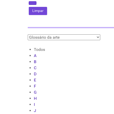
Todos
A
B
C
D
E
F
G
H
I
J