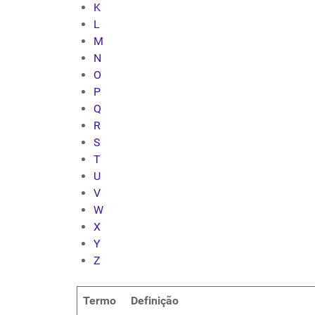
K
L
M
N
O
P
Q
R
S
T
U
V
W
X
Y
Z
Termo
Definição