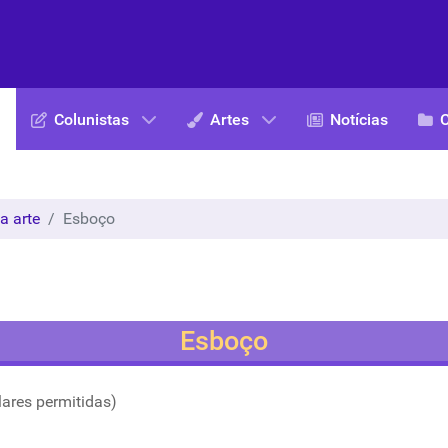
Colunistas
Artes
Notícias
a arte
Esboço
Esboço
lares permitidas)