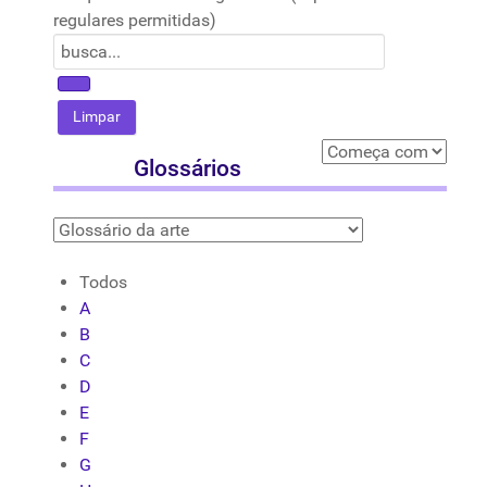
regulares permitidas)
Glossários
Todos
A
B
C
D
E
F
G