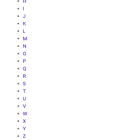
H
I
J
K
L
M
N
O
P
Q
R
S
T
U
V
W
X
Y
Z