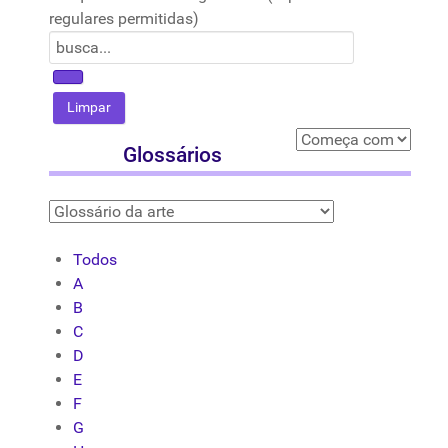
regulares permitidas)
Glossários
Todos
A
B
C
D
E
F
G