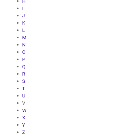
H
I
J
K
L
M
N
O
P
Q
R
S
T
U
V
W
X
Y
Z