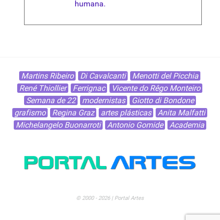
humana.
Martins Ribeiro
Di Cavalcanti
Menotti del Picchia
René Thiollier
Ferrignac
Vicente do Rêgo Monteiro
Semana de 22
modernistas
Giotto di Bondone
grafismo
Regina Graz
artes plásticas
Anita Malfatti
Michelangelo Buonarroti
Antonio Gomide
Academia
© 2000 - 2026 | Portal Artes