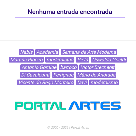
Nenhuma entrada encontrada
Nabis
Academia
Semana de Arte Moderna
Martins Ribeiro
modernistas
Pietà
Oswaldo Goeldi
Antonio Gomide
barroco
Victor Brecheret
Di Cavalcanti
Ferrignac
Mário de Andrade
Vicente do Rêgo Monteiro
Davi
modernismo
© 2000 - 2026 | Portal Artes