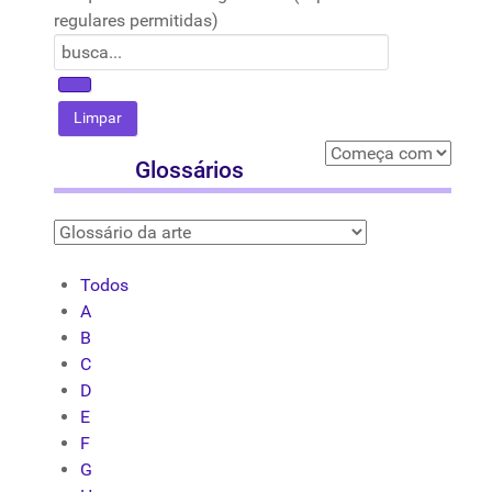
regulares permitidas)
Glossários
Todos
A
B
C
D
E
F
G