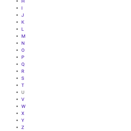
H
I
J
K
L
M
N
O
P
Q
R
S
T
U
V
W
X
Y
Z