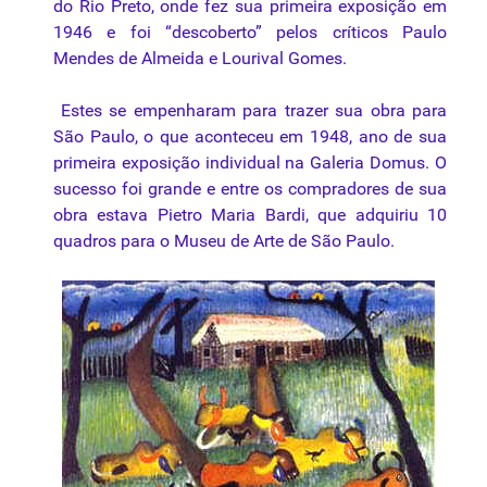
do Rio Preto, onde fez sua primeira exposição em
1946 e foi “descoberto” pelos críticos Paulo
Mendes de Almeida e Lourival Gomes.
Estes se empenharam para trazer sua obra para
São Paulo, o que aconteceu em 1948, ano de sua
primeira exposição individual na Galeria Domus. O
sucesso foi grande e entre os compradores de sua
obra estava Pietro Maria Bardi, que adquiriu 10
quadros para o Museu de Arte de São Paulo.