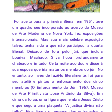
Foi aceito para a
primeira Bienal
, em 1951, teve
um quadro seu incorporado ao acervo do Museu
de Arte Moderna de Nova York, fez exposições
internacionais. Mas sua mais célebre exposição
talvez tenha sido a que não participou: a quarta
Bienal. Deixado de fora pelo júri, que incluía
Lourival Machado, Silva ficou profundamente
chateado e irritado. Certa noite acordou e disse à
sua esposa que iria matar os membros do júri. No
entanto, ao invés de fazê-lo literalmente, foi para
seu ateliê e pintou o enforcamento dos cinco
membros (O Enforcamento do Júri, 1967, Museu
de Arte Primitivista José Antônio da Silva). Em
cima da forca, uma figura que lembra Jesus Cristo
e que segura uma plaqueta: “A justiça divina não
falha”. Fios ligam o pescoço dos enforcados a