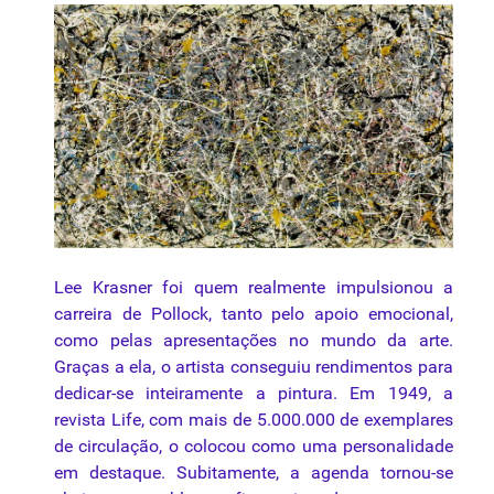
Lee Krasner foi quem realmente impulsionou a
carreira de Pollock, tanto pelo apoio emocional,
como pelas apresentações no mundo da arte.
Graças a ela, o artista conseguiu rendimentos para
dedicar-se inteiramente a pintura. Em 1949, a
revista Life, com mais de 5.000.000 de exemplares
de circulação, o colocou como uma personalidade
em destaque. Subitamente, a agenda tornou-se