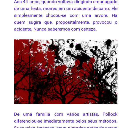
Aos 44 anos, quando voltava dirigindo embriagado
de uma festa, morreu em um acidente de carro. Ele
simplesmente chocou-se com uma árvore. Há
quem sugira que, propositalmente, provocou o
acidente. Nunca saberemos com certeza.
De uma família com vários artistas, Pollock
diferenciou-se imediatamente pelos seus métodos.
Suas
telas
, imensas, eram pintadas antes de serem