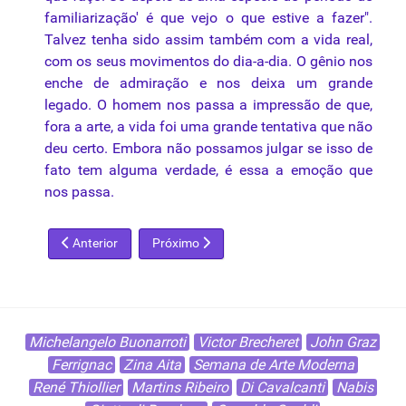
familiarização' é que vejo o que estive a fazer".
Talvez tenha sido assim também com a vida real,
com os seus
movimentos
do dia-a-dia. O gênio nos
enche de admiração e nos deixa um grande
legado. O homem nos passa a impressão de que,
fora a arte, a vida foi uma grande tentativa que não
deu certo. Embora não possamos julgar se isso de
fato tem alguma verdade, é essa a emoção que
nos passa.
Artigo anterior: Ismael Nery
Próximo artigo: Joan Miró
Anterior
Próximo
Michelangelo Buonarroti
Victor Brecheret
John Graz
Ferrignac
Zina Aita
Semana de Arte Moderna
René Thiollier
Martins Ribeiro
Di Cavalcanti
Nabis