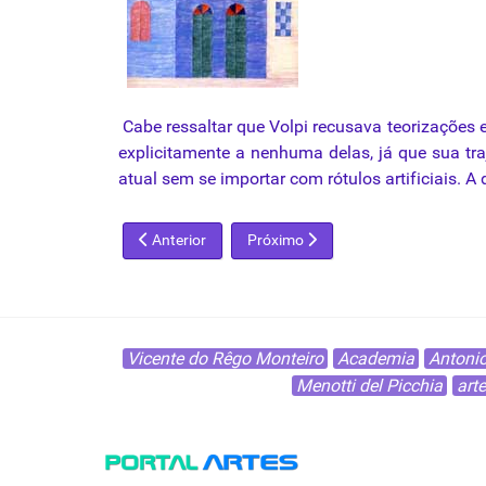
Cabe ressaltar que Volpi recusava teorizações 
explicitamente a nenhuma delas, já que sua tr
atual sem se importar com rótulos artificiais. 
Artigo anterior: Aldo Cláudio Felipe Bonadei
Próximo artigo: Amedeo Clemente M
Anterior
Próximo
Vicente do Rêgo Monteiro
Academia
Antoni
Menotti del Picchia
art