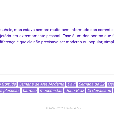
estéreis, mas estava sempre muito bem informado das correntes 
ajetória era extremamente pessoal. Esse é um dos pontos que 
A diferença é que ele não precisava ser moderno ou popular; simp
odigliani
o Gomide
Semana de Arte Moderna
Davi
Semana de 22
Osw
es plásticas
barroco
modernistas
John Graz
Di Cavalcanti
© 2000 - 2026 | Portal Artes