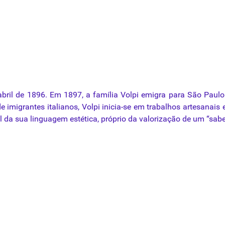
abril
de 1896. Em 1897, a
família
Volpi
emigra
para
São Paulo
de
imigrantes
italianos
,
Volpi
inicia-se em trabalhos artesanais e
l da sua linguagem estética, próprio da valorização de um “sabe