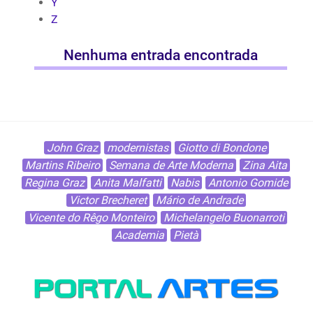
Y
Z
Nenhuma entrada encontrada
John Graz
modernistas
Giotto di Bondone
Martins Ribeiro
Semana de Arte Moderna
Zina Aita
Regina Graz
Anita Malfatti
Nabis
Antonio Gomide
Victor Brecheret
Mário de Andrade
Vicente do Rêgo Monteiro
Michelangelo Buonarroti
Academia
Pietà