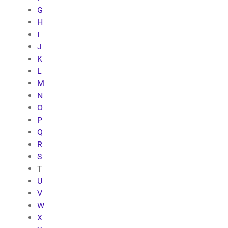
G
H
I
J
K
L
M
N
O
P
Q
R
S
T
U
V
W
X