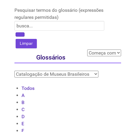
Pesquisar termos do glossário (expressões
regulares permitidas)
Glossários
Todos
A
B
C
D
E
F