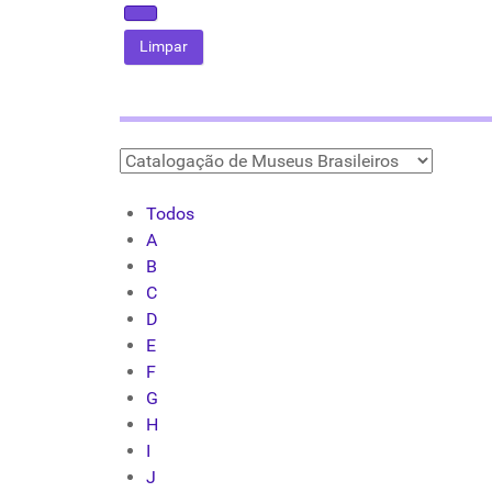
Todos
A
B
C
D
E
F
G
H
I
J