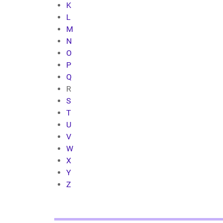
K
L
M
N
O
P
Q
R
S
T
U
V
W
X
Y
Z