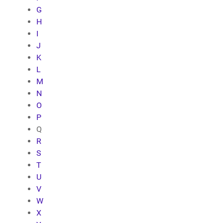
G
H
I
J
K
L
M
N
O
P
Q
R
S
T
U
V
W
X