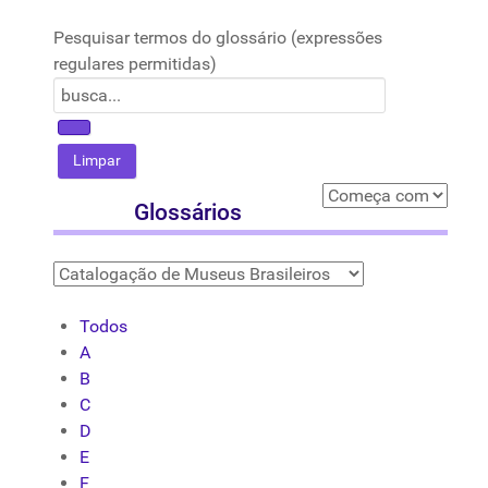
Pesquisar termos do glossário (expressões
regulares permitidas)
Glossários
Todos
A
B
C
D
E
F