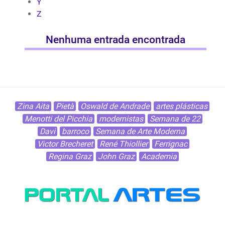
Y
Z
Nenhuma entrada encontrada
Zina Aita
Pietà
Oswald de Andrade
artes plásticas
Menotti del Picchia
modernistas
Semana de 22
Davi
barroco
Semana de Arte Moderna
Victor Brecheret
René Thiollier
Ferrignac
Regina Graz
John Graz
Academia