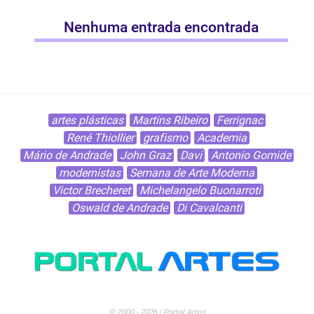
Nenhuma entrada encontrada
artes plásticas
Martins Ribeiro
Ferrignac
René Thiollier
grafismo
Academia
Mário de Andrade
John Graz
Davi
Antonio Gomide
modernistas
Semana de Arte Moderna
Victor Brecheret
Michelangelo Buonarroti
Oswald de Andrade
Di Cavalcanti
© 2000 - 2026 | Portal Artes