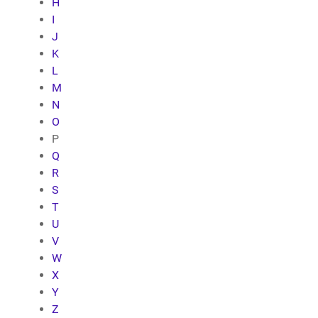
H
I
J
K
L
M
N
O
P
Q
R
S
T
U
V
W
X
Y
Z