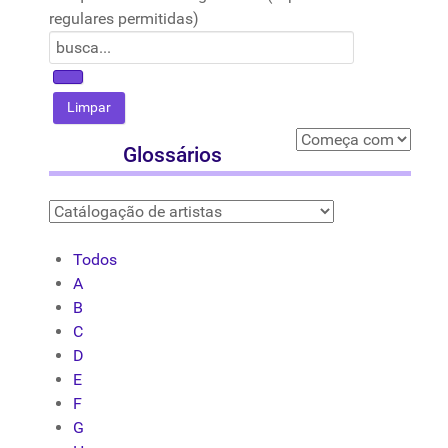
regulares permitidas)
Glossários
Todos
A
B
C
D
E
F
G