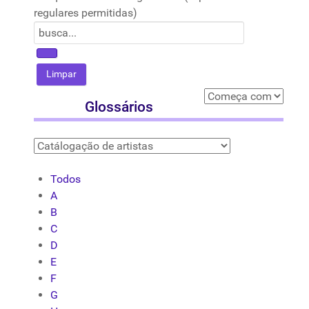
regulares permitidas)
Glossários
Todos
A
B
C
D
E
F
G