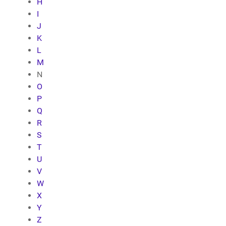
H
I
J
K
L
M
N
O
P
Q
R
S
T
U
V
W
X
Y
Z