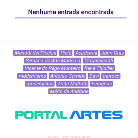
Nenhuma entrada encontrada
Menotti del Picchia
Pietà
Academia
John Graz
Semana de Arte Moderna
Di Cavalcanti
Vicente do Rêgo Monteiro
René Thiollier
modernismo
Antonio Gomide
Davi
barroco
modernistas
Anita Malfatti
Ferrignac
Mário de Andrade
© 2000 - 2026 | Portal Artes