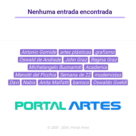
Nenhuma entrada encontrada
Antonio Gomide
artes plásticas
grafismo
Oswald de Andrade
John Graz
Regina Graz
Michelangelo Buonarroti
Academia
Menotti del Picchia
Semana de 22
modernistas
Davi
Nabis
Anita Malfatti
barroco
Oswaldo Goeldi
© 2000 - 2026 | Portal Artes