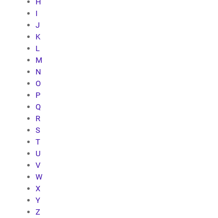
H
I
J
K
L
M
N
O
P
Q
R
S
T
U
V
W
X
Y
Z