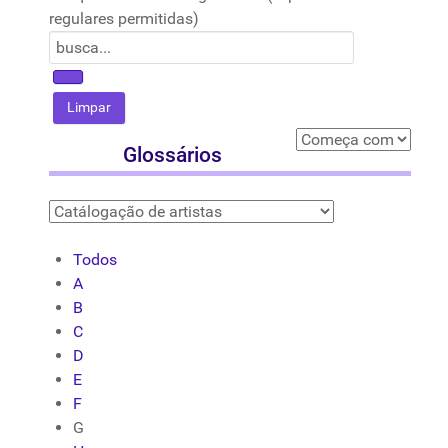
regulares permitidas)
Glossários
Todos
A
B
C
D
E
F
G