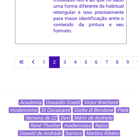
uma forma diferente da habitual
retangular e isso precisamente
para maior identificação entre o
conteúdo da pintura e seu
formato.
1
2
3
4
5
6
7
8
9
Academia
Oswaldo Goeldi
Victor Brecheret
modernismo
Di Cavalcanti
Giotto di Bondone
Pietà
Semana de 22
Davi
Mário de Andrade
René Thiollier
modernistas
Nabis
Oswald de Andrade
barroco
Martins Ribeiro