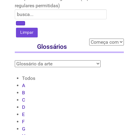
regulares permitidas)
Glossários
Todos
A
B
C
D
E
F
G