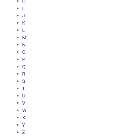
H
I
J
K
L
M
N
O
P
Q
R
S
T
U
V
W
X
Y
Z